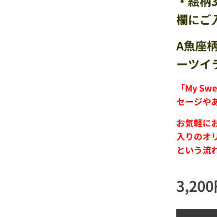
・絵柄
欄にご
A魚座
ーツ
イ
「My S
セージや
お気軽に
入りの
オ
という流
3,200