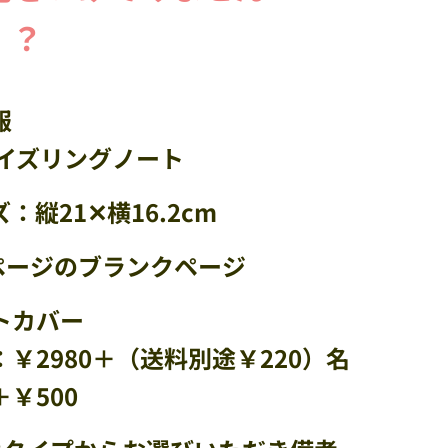
。？
報
サイズリングノート
：縦21✕横16.2cm
0ページのブランクページ
トカバー
￥2980＋（送料別途￥220）名
￥500