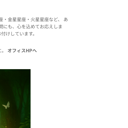
座・金星星座・火星星座など、 あ
問にも、心を込めてお応えしま
お付けしています。
😊
に。
オフィスHPへ