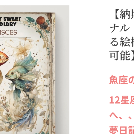
【納
ナル
る絵
可能
魚座
12
へ、
夢日