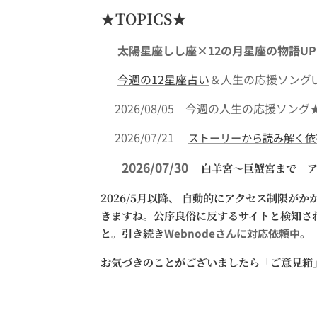
★
TOPICS★
🌟 太陽星座しし座×12の
月星座の物語UP
🌿
今週の12星座占い
＆人生の応援ソング
🎶2026/08/05 今週の人生の応援ソン
📖2026/07/21
ストーリーから読み解く依
⭐ 2026/07/30
白羊宮～巨蟹宮まで 
2026/5月以降、 自動的にアクセス制限が
きますね。公序良俗に反するサイトと検知さ
Webnodeさんに対応依頼中
と。引き続き
お気づきのことがございましたら「ご意見箱