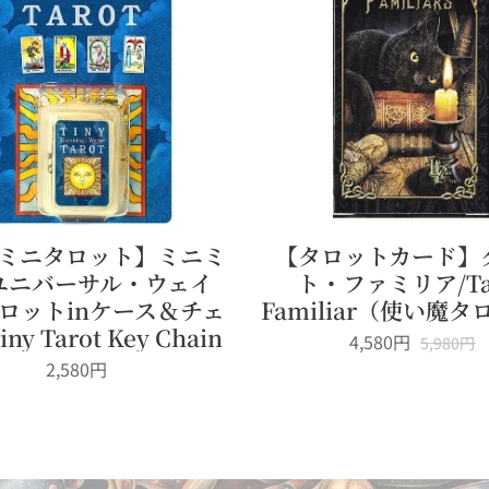
ミニタロット】ミニミ
【タロットカード】
ユニバーサル・ウェイ
ト・ファミリア/Ta
ロットinケース＆チェ
Familiar（使い魔
ny Tarot Key Chain
4,580
円
5,980
円
2,580
円