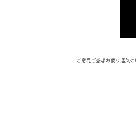
📩ご意見ご感想お便り運気